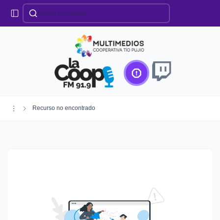
Categorías
Locales
Educación
Deportes
Institucionales
Región
Recurso no encontrado
Policiales
Agro
Creando Futuro
Efemérides
Especiales
Espectáculos
Nacionales
Provinciales
Salud