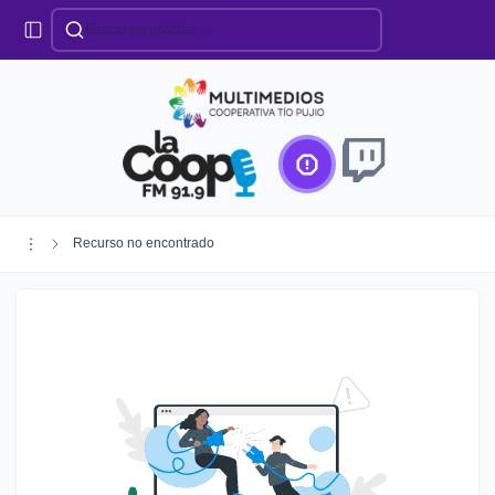
Categorías
Locales
Educación
Deportes
Institucionales
Región
Recurso no encontrado
Policiales
Agro
Creando Futuro
Efemérides
Especiales
Espectáculos
Nacionales
Provinciales
Salud