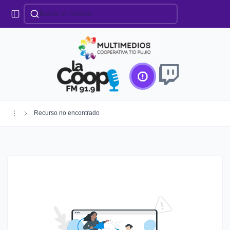
Categorías
Locales
Educación
Deportes
Institucionales
Región
Recurso no encontrado
Policiales
Agro
Creando Futuro
Efemérides
Especiales
Espectáculos
Nacionales
Provinciales
Salud