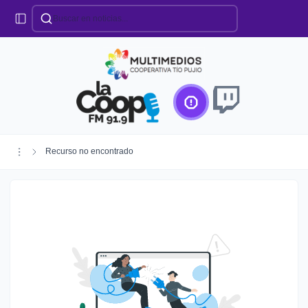
Categorías
Locales
Educación
Deportes
Institucionales
Región
Recurso no encontrado
Policiales
Agro
Creando Futuro
Efemérides
Especiales
Espectáculos
Nacionales
Provinciales
Salud