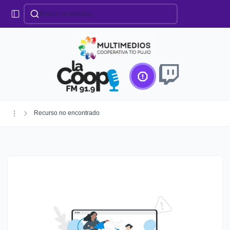
Categorías
Locales
Educación
Deportes
Institucionales
Región
Recurso no encontrado
Policiales
Agro
Creando Futuro
Efemérides
Especiales
Espectáculos
Nacionales
Provinciales
Salud