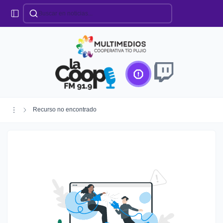
Categorías
Locales
Educación
Deportes
Institucionales
Región
Recurso no encontrado
Policiales
Agro
Creando Futuro
Efemérides
Especiales
Espectáculos
Nacionales
Provinciales
Salud