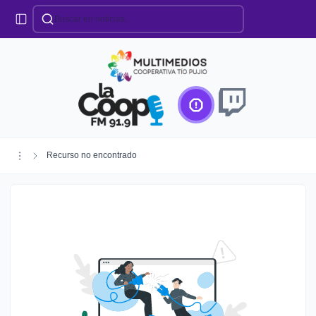
Categorías
Locales
Educación
Deportes
Institucionales
Región
Recurso no encontrado
Policiales
Agro
Creando Futuro
Efemérides
Especiales
Espectáculos
Nacionales
Provinciales
Salud