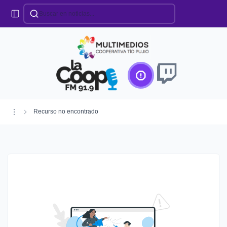
Categorías
Locales
Educación
Deportes
Institucionales
Región
Recurso no encontrado
Policiales
Agro
Creando Futuro
Efemérides
Especiales
Espectáculos
Nacionales
Provinciales
Salud