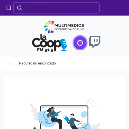
Categorías
Locales
Educación
Deportes
Institucionales
Región
Recurso no encontrado
Policiales
Agro
Creando Futuro
Efemérides
Especiales
Espectáculos
Nacionales
Provinciales
Salud