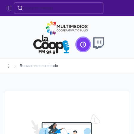
Categorías
Locales
Educación
Deportes
Institucionales
Región
Recurso no encontrado
Policiales
Agro
Creando Futuro
Efemérides
Especiales
Espectáculos
Nacionales
Provinciales
Salud