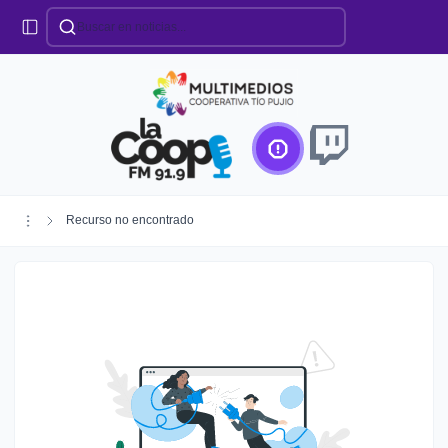
Categorías
Locales
Educación
Deportes
Institucionales
Región
Recurso no encontrado
Policiales
Agro
Creando Futuro
Efemérides
Especiales
Espectáculos
Nacionales
Provinciales
Salud