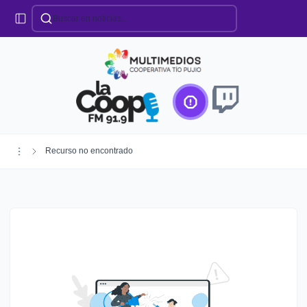
Categorías
Locales
Educación
Deportes
Institucionales
Región
Recurso no encontrado
Policiales
Agro
Creando Futuro
Efemérides
Especiales
Espectáculos
Nacionales
Provinciales
Salud