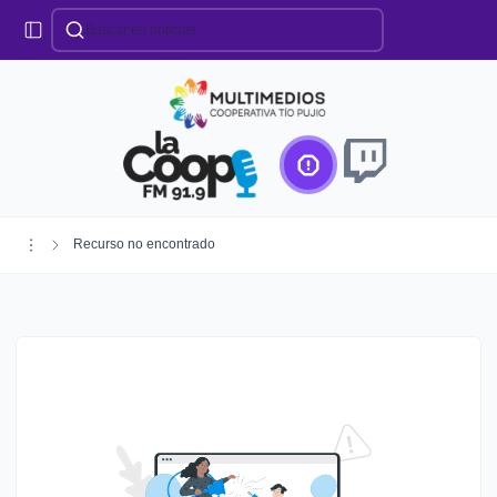
Categorías
Locales
Educación
Deportes
Institucionales
Región
Recurso no encontrado
Policiales
Agro
Creando Futuro
Efemérides
Especiales
Espectáculos
Nacionales
Provinciales
Salud