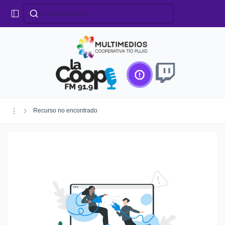
Categorías
Locales
Educación
Deportes
Institucionales
Región
Recurso no encontrado
Policiales
Agro
Creando Futuro
Efemérides
Especiales
Espectáculos
Nacionales
Provinciales
Salud