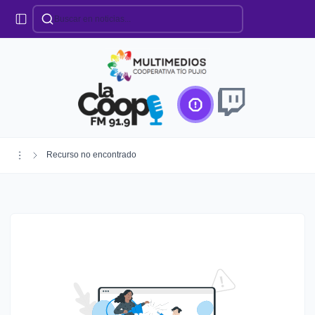
Categorías
Locales
Educación
Deportes
Institucionales
Región
Recurso no encontrado
Policiales
Agro
Creando Futuro
Efemérides
Especiales
Espectáculos
Nacionales
Provinciales
Salud