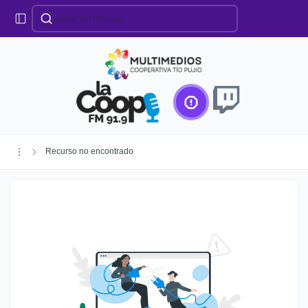
Categorías
Locales
Educación
Deportes
Institucionales
Región
Recurso no encontrado
Policiales
Agro
Creando Futuro
Efemérides
Especiales
Espectáculos
Nacionales
Provinciales
Salud