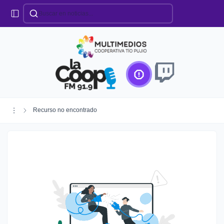
Categorías
Locales
Educación
Deportes
Institucionales
Región
Recurso no encontrado
Policiales
Agro
Creando Futuro
Efemérides
Especiales
Espectáculos
Nacionales
Provinciales
Salud